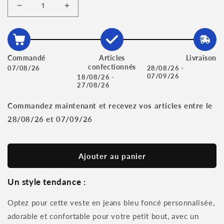
Réduire
Augmenter
la
la
quantité
quantité
de
de
Veste
Veste
Commandé
Articles
Livraison
en
en
confectionnés
07/08/26
28/08/26 -
Jeans
Jeans
07/09/26
18/08/26 -
Enfant
Enfant
27/08/26
Bleu
Bleu
Foncé
Foncé
Commandez maintenant et recevez vos articles entre le
|
|
28/08/26
et
07/09/26
2-
2-
3
3
ans
ans
Ajouter au panier
|
|
Broderie
Broderie
Personnalisée
Personnalisée
Un style tendance :
Optez pour cette veste en jeans bleu foncé personnalisée,
adorable et confortable pour votre petit bout, avec un