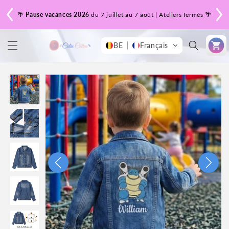
et
passer
n.
🌴
Pause vacances 2026
du 7 juillet au 7 août | Ateliers fermés 🌴
⏰
au
contenu
Panier
BE
Français