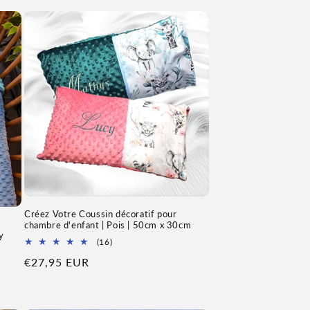
Créez Votre Coussin décoratif pour
chambre d'enfant | Pois | 50cm x 30cm
y
16
(16)
Total
Prix
€27,95 EUR
des
avis
habituel