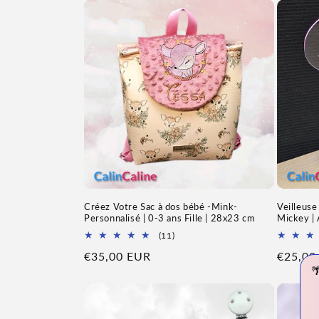
Créez Votre Sac à dos bébé -Mink-
Veilleuse
Personnalisé | 0-3 ans Fille | 28x23 cm
Mickey |
11
(11)
Total
Prix
€35,00 EUR
Prix
€25,00
des
avis

habituel
habitue