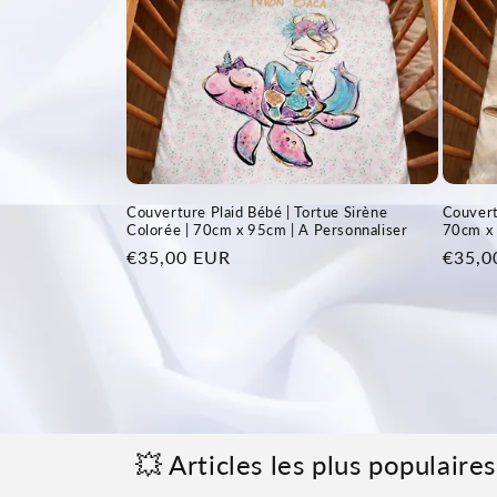
Couverture Plaid Bébé | Tortue Sirène
Couvert
Colorée | 70cm x 95cm | A Personnaliser
70cm x 
Prix
€35,00 EUR
Prix
€35,0
habituel
habitu
💥 Articles les plus populair