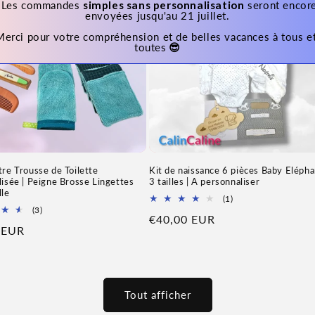
️ Les commandes 
simples sans personnalisation
 seront encore
envoyées jusqu'au 21 juillet.
Merci pour votre compréhension et de belles vacances à tous et
toutes
 😎
re Trousse de Toilette
Kit de naissance 6 pièces Baby Elépha
isée | Peigne Brosse Lingettes
3 tailles | A personnaliser
lle
1
(1)
3
Total
(3)
Prix
€40,00 EUR
Total
des
 EUR
des
avis
habituel
avis
l
Tout afficher