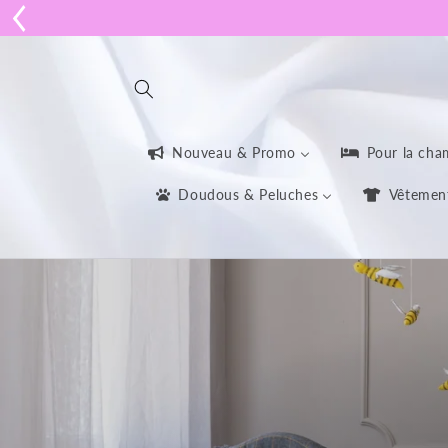
et
passer
au
contenu
Nouveau & Promo
Pour la cha
Doudous & Peluches
Vêtemen