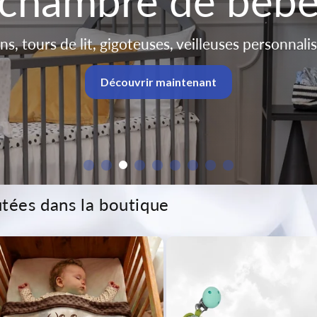
chambre de béb
s, tours de lit, gigoteuses, veilleuses personnalis
Découvrir maintenant
tées dans la boutique