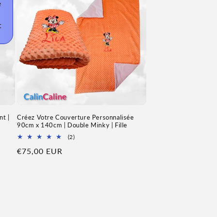
 
 
nt |
Créez Votre Couverture Personnalisée
90cm x 140cm | Double Minky | Fille
2
(2)
Total
Prix
€75,00 EUR
des
avis
habituel