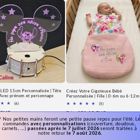
 LED 15cm Personnalisée | Tête
Créez Votre Gigoteuse Bébé
 Avec prénom et personnage
Personnalisée | Fille | 0-6m ou 6-12m
6
5
(6)
(5)
Total
Total
 EUR
Prix
Dès €59,95 EUR
des
des
avis
avis
 Nos petites mains feront une petite pause repos pour l'été.
Le
l
habituel
commandes
 avec personnalisations
 (couverture, doudous, 
carnets, ...) 
passées après le 7 juillet 2026 
seront traitées à 
notre retour 
le 7 août 2026.