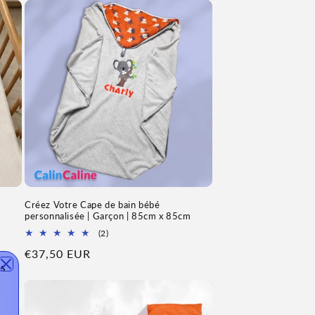
Créez Votre Cape de bain bébé
personnalisée | Garçon | 85cm x 85cm
2
(2)
Total
Prix
€37,50 EUR
des
s 
avis
habituel