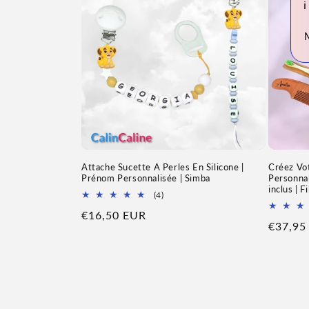
ℹ
Créez Vot
Attache Sucette A Perles En Silicone |
Personnal
Prénom Personnalisée | Simba
inclus | Fi
4
(4)
Total
Prix
€16,50 EUR
des
Prix
€37,95
avis
habituel
habitue