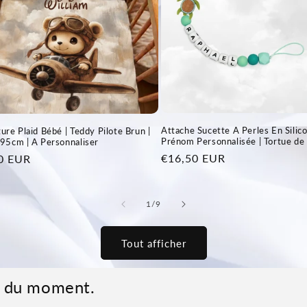
Attache Sucette A Perles En Silico
ure Plaid Bébé | Teddy Pilote Brun |
Prénom Personnalisée | Tortue de
95cm | A Personnaliser
Prix
€16,50 EUR
0 EUR
habituel
el
de
1
/
9
Tout afficher
es du moment.