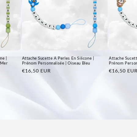
ne |
Attache Sucette A Perles En Silicone |
Attache Sucett
 Mer
Prénom Personnalisée | Oiseau Bleu
Prénom Person
Prix
€16,50 EUR
Prix
€16,50 EU
habituel
habituel