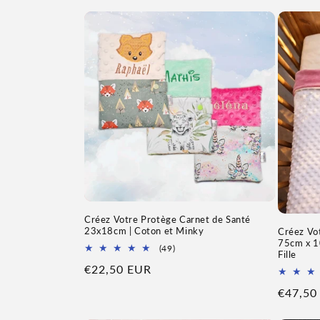
Créez Votre Protège Carnet de Santé
23x18cm | Coton et Minky
Créez Vo
75cm x 1
49
(49)
Fille
Total
Prix
€22,50 EUR
des
avis
habituel
Prix
€47,50
habitue