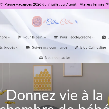
🌴
Pause vacances 2026
du 7 juillet au 7 août | Ateliers fermés 🌴
mbre
Pour le bain
Pour l'école/crèche
ts brodés
Suivre ma commande
Blog Calincaline
Nous contacter
Donnez vie à la