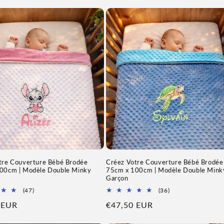
tre Couverture Bébé Brodée
Créez Votre Couverture Bébé Brodée
00cm | Modèle Double Minky
75cm x 100cm | Modèle Double Mink
Garçon
47
36
(47)
(36)
Total
Total
 EUR
Prix
€47,50 EUR
des
des
avis
avis
l
habituel